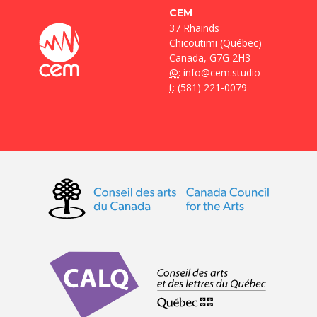
CEM
37 Rhainds
Chicoutimi (Québec)
Canada, G7G 2H3
@:
info@cem.studio
t
: (581) 221-0079