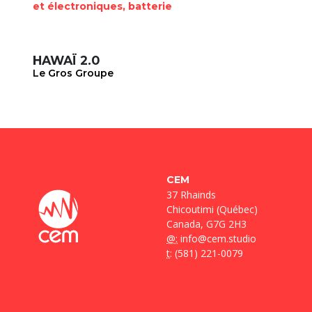
et électroniques, batterie
HAWAÏ 2.0
Le Gros Groupe
CEM
37 Rhainds
Chicoutimi (Québec)
Canada, G7G 2H3
@:
info@cem.studio
t
: (581) 221-0079