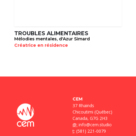
TROUBLES ALIMENTAIRES
Mélodies mentales, d'Azur Simard
Créatrice en résidence
CEM
37 Rhainds
Chicoutimi (Québec)
Canada, G7G 2H3
@:
info@cem.studio
t
: (581) 221-0079