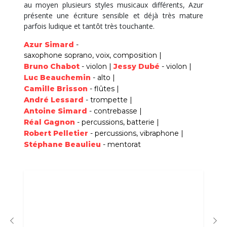
au moyen plusieurs styles musicaux différents, Azur
présente une écriture sensible et déjà très mature
parfois ludique et tantôt très touchante.
Azur Simard
saxophone soprano
voix
composition
Bruno Chabot
violon
Jessy Dubé
violon
Luc Beauchemin
alto
Camille Brisson
flûtes
André Lessard
trompette
Antoine Simard
contrebasse
Réal Gagnon
percussions
batterie
Robert Pelletier
percussions
vibraphone
Stéphane Beaulieu
mentorat
PSYCH
Mélodies
Créatric