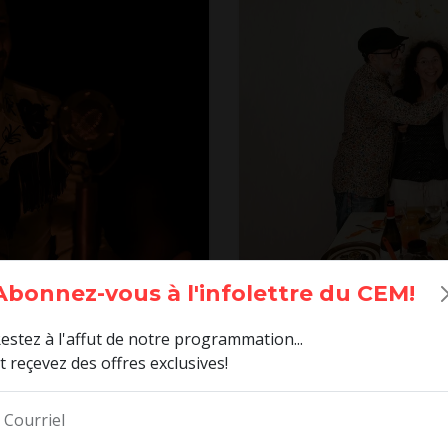
HUGO BLOUIN
Abonnez-vous à l'infolettre du CEM!
LE BUFFET
VENDREDI 2 OCTOBRE 2026
estez à l'affut de notre programmation...
IMI
STUDIO DESJARDINS DU CE
t reçevez des offres exclusives!
Courriel