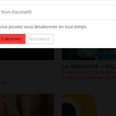
Nom (facultatif)
ous pouvez vous desabonner en tout temps.
Non merci!
LA SÉCURITÉ + VI
SAMEDI 10 OCTOBRE 2026 -
STUDIO DESJARDINS DU CE
IMI