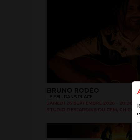
BRUNO RODÉO
LE FEU DANS PLACE
SAMEDI 26 SEPTEMBRE 2026 - 20:00
R
STUDIO DESJARDINS DU CEM, CHICOUT
e