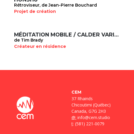
Rétroviseur, de Jean-Pierre Bouchard
Projet de création
MÉDITATION MOBILE / CALDER VARIATIONS
de Tim Brady
Créateur en résidence
CEM
37 Rhainds
Chicoutimi (Québec)
Canada, G7G 2H3
@:
info@cem.studio
t
: (581) 221-0079