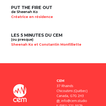
PUT THE FIRE OUT
de Sheenah Ko
Créatrice en résidence
LES 5 MINUTES DU CEM
(ou presque)
Sheenah Ko et Constantin Monfilliette
CEM
37 Rhainds
Chicoutimi (Québec)
Canada, G7G 2H3
@:
info@cem.studio
t
: (581) 221-0079