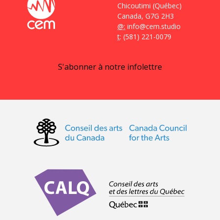
Chicoutimi (Québec)
Canada, G7G 2H3
@:
info@cem.studio
t
: (581) 221-0079
S'abonner à notre infolettre