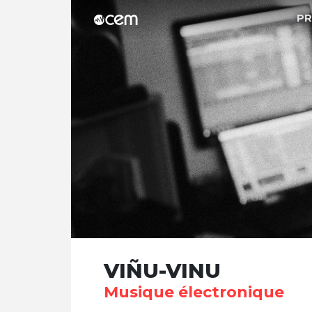
P
VIÑU-VINU
Musique électronique