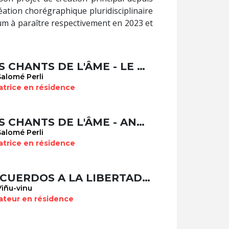
éation chorégraphique pluridisciplinaire
bum à paraître respectivement en 2023 et
LES CHANTS DE L'ÂME - LE CHOEUR DE L'AUBE
alomé Perli
atrice en résidence
LES CHANTS DE L'ÂME - AND THE NIGHT WILL FALL AGAIN, DANGER IMAGINAIRE
alomé Perli
atrice en résidence
RECUERDOS A LA LIBERTAD (INTERLUDE)
Viñu-vinu
ateur en résidence