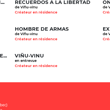
BREVE MENSAJE AL IMPERIALISMO
RECUERDOS A LA LIBERTAD
ON
de Viñu-vinu
de 
Créateur en résidence
Cré
HOMBRE DE ARMAS
de Viñu-vinu
de 
Créateur en résidence
Cré
PROPOSICIONES PARA DETENER EL FACISMO
VIÑU-VINU
en entrevue
Créateur en résidence
bec)