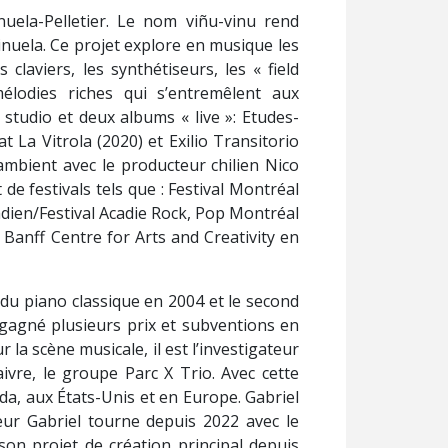
inuela-Pelletier. Le nom viñu-vinu rend
inuela. Ce projet explore en musique les
 claviers, les synthétiseurs, les « field
élodies riches qui s’entremêlent aux
 studio et deux albums « live »: Etudes-
t La Vitrola (2020) et Exilio Transitorio
 ambient avec le producteur chilien Nico
e festivals tels que : Festival Montréal
dien/Festival Acadie Rock, Pop Montréal
u Banff Centre for Arts and Creativity en
n du piano classique en 2004 et le second
 gagné plusieurs prix et subventions en
 la scène musicale, il est l’investigateur
aivre, le groupe Parc X Trio. Avec cette
da, aux États-Unis et en Europe. Gabriel
eur Gabriel tourne depuis 2022 avec le
son projet de création principal depuis