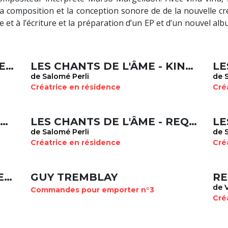
la composition et la conception sonore de de la nouvelle cr
t à l’écriture et la préparation d’un EP et d’un nouvel al
LES CHANTS DE L'ÂME - THE PATH TO SELF ACCEPTANCE
LES CHANTS DE L'ÂME - KINDNESS
de Salomé Perli
de S
Créatrice en résidence
Cré
LES CHANTS DE L'ÂME - NOT GUILTY
LES CHANTS DE L'ÂME - REQUIEM
de Salomé Perli
de S
Créatrice en résidence
Cré
LES CHANTS DE L'ÂME - SAERENADE, TOCCATA
GUY TREMBLAY
de 
Commandes pour emporter n°3
Cré