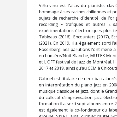
Viñu-vinu est l’alias du pianiste, cla
hommage à ses racines chiliennes et pro
sujets de recherche d’identité, de l’ori
recording » trafiqués et autres « s
expérimentations électroniques plus tex
Tableaux (2016), Encounters (2017), Echo
(2021). En 2019, il a également sorti l
Rosenberg. Ses parutions l’ont mené à p
en Lumière/Nuit Blanche, MUTEK Montréa
et L’OFF festival de Jazz de Montréal. I
2017 et 2019, ainsi qu’au CEM à Chicouti
Gabriel est titulaire de deux baccalauré
en interprétation du piano jazz en 200
musique classique et jazz, dont le Grand 
du collectif d’improvisation jazz-élect
formation il a sorti sept albums entre 
est également le co-fondateur du labe
groupe NIYAZ, ainsi qu’avec l’auteur-c