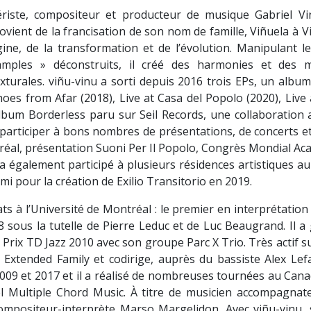
viériste, compositeur et producteur de musique Gabriel V
vient de la francisation de son nom de famille, Viñuela à V
gine, de la transformation et de l’évolution. Manipulant les
amples » déconstruits, il créé des harmonies et des m
turales. viñu-vinu a sorti depuis 2016 trois EPs, un album
es from Afar (2018), Live at Casa del Popolo (2020), Live a
’album Borderless paru sur Seil Records, une collaboration
articiper à bons nombres de présentations, de concerts et d
l, présentation Suoni Per Il Popolo, Congrès Mondial Aca
l a également participé à plusieurs résidences artistiques a
mi pour la création de Exilio Transitorio en 2019.
ats à l’Université de Montréal : le premier en interprétatio
8 sous la tutelle de Pierre Leduc et de Luc Beaugrand. Il a
Prix TD Jazz 2010 avec son groupe Parc X Trio. Très actif sur
ro Extended Family et codirige, auprès du bassiste Alex Lef
2009 et 2017 et il a réalisé de nombreuses tournées au Cana
l Multiple Chord Music. À titre de musicien accompagnat
ompositeur-interprète Marso Margelidon. Avec viñu-vinu, 