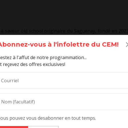
à saveur old school originaire du Saguenay, fondé en 2023
s que le groupe joue en région!
Abonnez-vous à l'infolettre du CEM!
constitué de carbone, d'oxygène ou d'hydrogène, mais plu
gnés d'un batteur dynamique et d'un bassiste chevronné,
estez à l'affut de notre programmation...
ois. S'inspirant des légendes des années 90 telles que C
t reçevez des offres exclusives!
tique et intemporel.
Courriel
 puissants et des solos saisissants, leur musique s'adre
ration d'énergie. Acetone incarne une véritable expérience
le genre.
Nom (facultatif)
ero State voit le jour en 2022.
ool death metal teinté de Death ’n’ Roll, porté par l’utili
ous pouvez vous desabonner en tout temps.
clairement les influences européennes d’Entombed et Disme