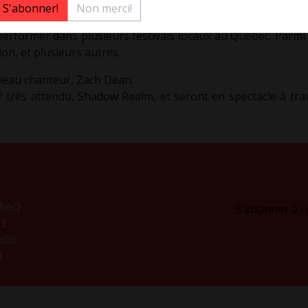
Non merci!
hal Gateway, Zero State reçoit rapidement des opportunités 
performer dans plusieurs festivals locaux au Québec. Parmi 
n, et plusieurs autres.
veau chanteur, Zach Dean.
 EP très attendu, Shadow Realm, et seront en spectacle à tr
bec)
S'abonner à no
H3
dio
9