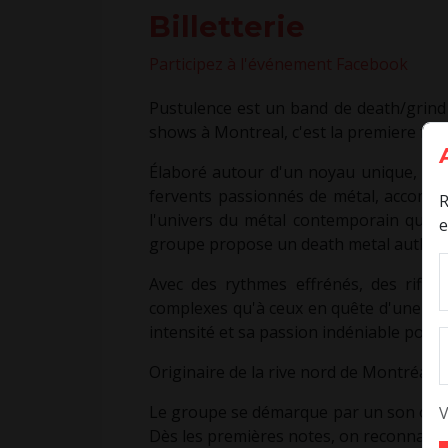
Billetterie
Participez à l'événement Facebook
Pustulence est un band de death/grind 
shows à Montreal, c'est la premiere foi
Élaboré autour d'un noyau unique, non 
fervents passionnés de métal, accompa
R
l'univers du métal contemporain québéc
e
groupe propose un death metal authen
Avec des rythmes effrénés, des riffs
complexes qu'à ceux en quête d'une libé
intensité et sa passion indéniable pour 
Originaire de la rive nord de Montréal, Z
Le groupe se démarque par un son old sch
V
Dès les premières notes, on reconnaît 