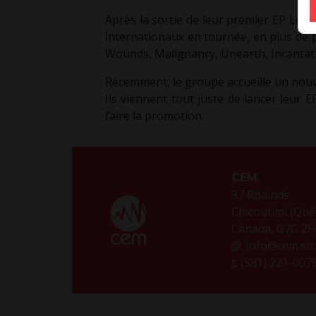
Après la sortie de leur premier EP Let
internationaux en tournée, en plus de 
Wounds, Malignancy, Unearth, Incantatio
Récemment, le groupe accueille un nou
Ils viennent tout juste de lancer leur
faire la promotion.
CEM
37 Rhainds
Chicoutimi (Qué
Canada, G7G 2
@:
info@cem.stu
t
: (581) 221-007