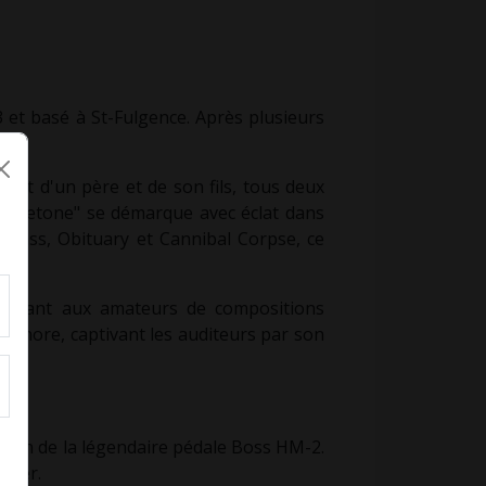
 et basé à St-Fulgence. Après plusieurs
tôt d'un père et de son fils, tous deux
 "Acetone" se démarque avec éclat dans
arcass, Obituary et Cannibal Corpse, ce
sse tant aux amateurs de compositions
 sonore, captivant les auditeurs par son
sation de la légendaire pédale Boss HM-2.
mber.