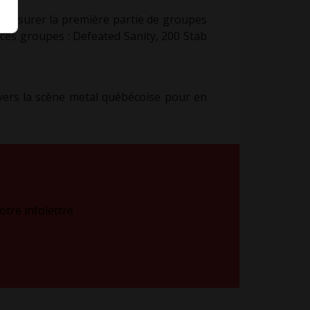
d’assurer la première partie de groupes
ces groupes : Defeated Sanity, 200 Stab
avers la scène metal québécoise pour en
tre infolettre