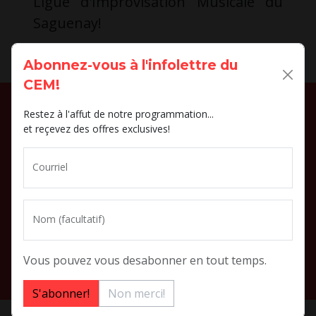
Ligue d'Improvisation Musicale du
Saguenay!
Préparez-vous pour la grande finale!
Abonnez-vous à l'infolettre du
CEM!
Restez à l'affut de notre programmation...
et reçevez des offres exclusives!
CEM
37 Rhainds
Chicoutimi (Québec)
Courriel
Canada, G7G 2H3
@:
info@cem.studio
t
: (581) 221-0079
Nom (facultatif)
S'abonner à notre infolettre
Vous pouvez vous desabonner en tout temps.
Non merci!