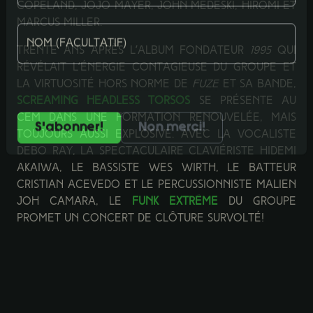
Courriel
Copeland, JoJo Mayer, John Medeski, Hiromi et
Marcus Miller.
Trente ans après l’album fondateur
1995
qui
Nom (facultatif)
révélait l’énergie contagieuse du groupe et
la virtuosité hors norme de
Fuze
et sa bande,
Screaming Headless Torsos
se présente au
Vous pouvez vous desabonner en tout temps.
CEM dans une formation renouvelée, mais
toujours aussi explosive. Avec la vocaliste
Non merci!
Debo Ray, la spectaculaire claviériste Hidemi
Akaiwa, le bassiste Wes Wirth, le batteur
Cristian Acevedo et le percussionniste malien
Joh Camara, le
funk extrême
du groupe
promet un concert de clôture survolté!