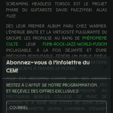
Screaming Headless Torsos est le projet
phare du guitariste David Fiuczynski, alias
Fuze
.
Dès leur premier album paru chez Warner,
l’énergie brute et la virtuosité fulgurante du
groupe les propulse au rang de
phénomène
culte
. Leur
funk-rock-jazz-world-fusion
inclassable, à la fois déjanté et d’une
précision redoutable, fédère un public fidèle
et marque durablement plusieurs générations
de musiciens à travers le monde.
Abonnez-vous à l'infolettre du
CEM!
Fuze
est reconnu comme l’un des grands
spécialistes de la
guitare fretless
et des
musiques microtonales
. Il enseigne au
Restez à l'affut de notre programmation...
prestigieux Berklee College of Music de
et reçevez des offres exclusives!
Boston. Il a joué aux côtés de John Zorn,
Jack DeJohnette, Dennis Chambers, Stewart