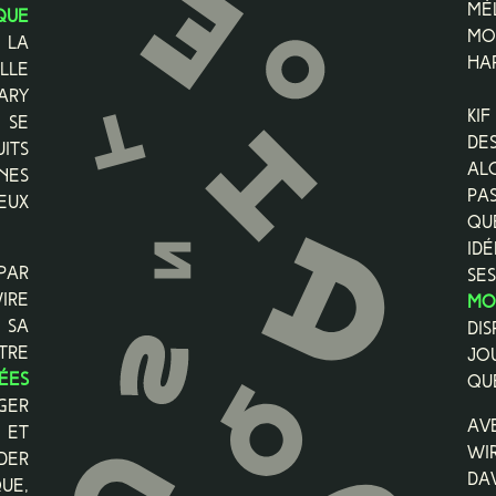
mé
que
Mo
 la
ha
lle
ary
Abonnez-vous à l'infolettre du CEM!
Ki
 se
de
its
Al
nes
estez à l'affut de notre programmation...
pa
eux
t reçevez des offres exclusives!
qu
id
par
se
Courriel
ire
mo
 sa
di
tre
jo
Nom (facultatif)
ées
qu
ger
Av
et
ous pouvez vous desabonner en tout temps.
Wir
der
Da
ue,