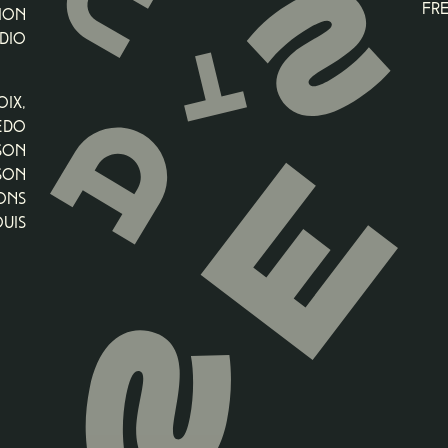
Non merci!
fre
ion
dio
ix,
edo
son
son
ons
uis