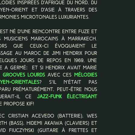
lodies inspirées d’Afrique du Nord, du
yen-Orient et d’Asie à travers des
rmonies microtonales luxuriantes.
F est né d’une rencontre entre Fuze et
s musiciens marocains à Marrakech.
ors que ceux-ci évoquaient le
ssage au Maroc de Jimi Hendrix pour
elques jours de repos en 1969, une
ée a germé: et si Hendrix avait marié
s
grooves lourds
avec ces
mélodies
yen-orientales
? S'il n'était pas
sparu prématurément, peut-être nous
uerait-il ce
jazz-funk électrisant
e propose KiF!
ec Cristian Acevedo (batterie), Wes
th (bass), Hidemi Akaiwa (claviers) et
vid Fiuczynski (guitare à frettes et