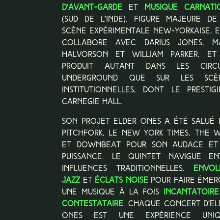
d’avant-garde
et
musique carnati
(sud de l’Inde). Figure majeure de
scène expérimentale new-yorkaise, e
collabore avec Darius Jones, M
Halvorson et William Parker, et
produit autant dans les circu
underground que sur les scè
R
institutionnelles, dont le prestigi
e
Carnegie Hall.
Son projet Elder Ones a été salué 
Pitchfork, le New York Times, The W
et DownBeat pour son audace et
puissance. Le quintet navigue en
influences traditionnelles,
envol
jazz
et
éclats noise
pour faire émer
une musique à la fois
incantatoire
V
contestataire
. Chaque concert d’El
Ones est une expérience uniq