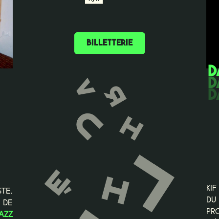
BILLETTERIE
D
Ki
te,
du
 de
pr
azz