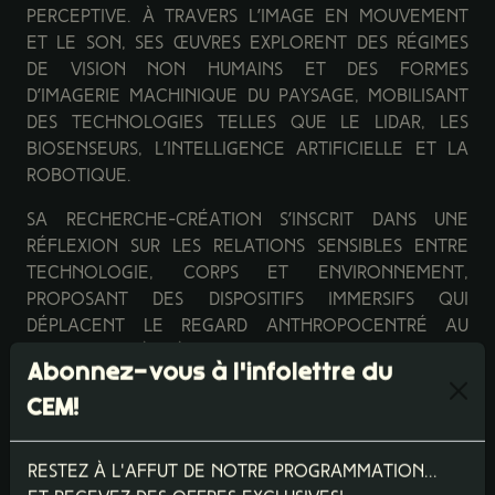
perceptive. À travers l’image en mouvement
et le son, ses œuvres explorent des régimes
de vision non humains et des formes
d’imagerie machinique du paysage, mobilisant
des technologies telles que le LiDAR, les
biosenseurs, l’intelligence artificielle et la
robotique.
Sa recherche-création s’inscrit dans une
réflexion sur les relations sensibles entre
technologie, corps et environnement,
proposant des dispositifs immersifs qui
déplacent le regard anthropocentré au
profit d’altérités perceptives et de points de
Abonnez-vous à l'infolettre du
vue non humains. Reconnues pour leur
échelle monumentale et leur puissance
CEM!
immersive, ses œuvres engagent le spectateur
dans des expériences où se rejouent les
Restez à l'affut de notre programmation...
notions de présence, de médiation et de