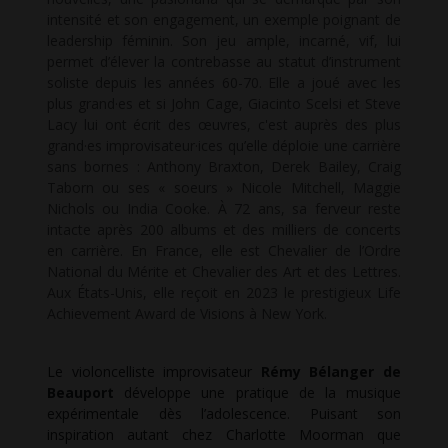
intensité et son engagement, un exemple poignant de
leadership féminin. Son jeu ample, incarné, vif, lui
permet d’élever la contrebasse au statut d’instrument
soliste depuis les années 60-70. Elle a joué avec les
plus grand·es et si John Cage, Giacinto Scelsi et Steve
Lacy lui ont écrit des œuvres, c'est auprès des plus
grand·es improvisateur·ices qu’elle déploie une carrière
sans bornes : Anthony Braxton, Derek Bailey, Craig
Taborn ou ses « soeurs » Nicole Mitchell, Maggie
Nichols ou India Cooke. À 72 ans, sa ferveur reste
intacte après 200 albums et des milliers de concerts
en carrière. En France, elle est Chevalier de l’Ordre
National du Mérite et Chevalier des Art et des Lettres.
Aux États-Unis, elle reçoit en 2023 le prestigieux Life
Achievement Award de Visions à New York.
Le violoncelliste improvisateur
Rémy Bélanger de
Beauport
développe une pratique de la musique
expérimentale dès l’adolescence. Puisant son
inspiration autant chez Charlotte Moorman que