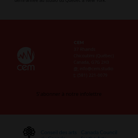
demi-année au studio du Québec à New York.
CEM
37 Rhainds
Chicoutimi (Québec)
Canada, G7G 2H3
@:
info@cem.studio
t
: (581) 221-0079
S'abonner à notre infolettre