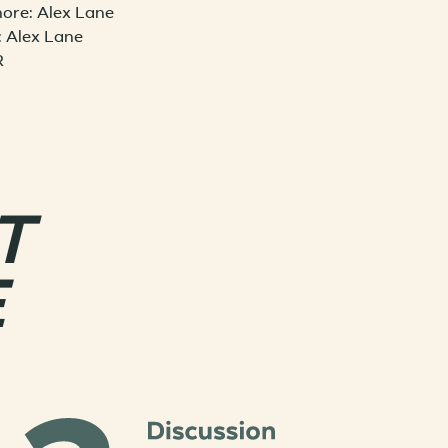
ore: Alex Lane
 Alex Lane
R
T
E