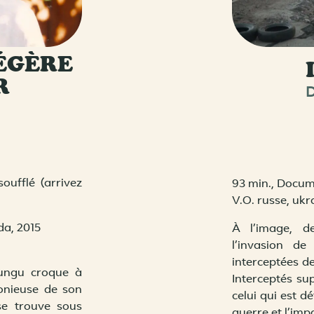
ÉGÈRE
R
oufflé (arrivez
93 min., Docum
V.O. russe, ukr
da, 2015
À l’image, d
l’invasion d
interceptées de
Lungu croque à
Interceptés sup
monieuse de son
celui qui est dé
 se trouve sous
guerre et l’imp