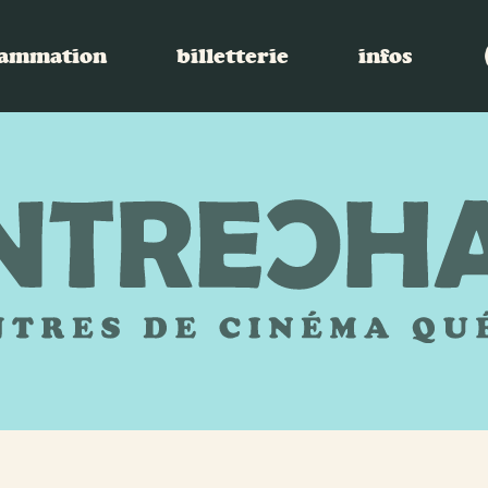
ammation
billetterie
infos