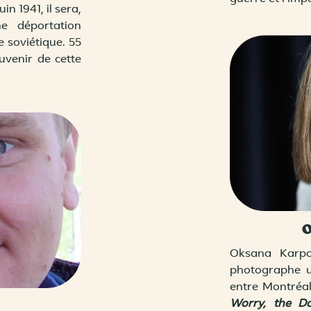
in 1941, il sera,
ne déportation
e soviétique. 55
ouvenir de cette
Abonnez-vous à l'infolettre du CEM!
estez à l'affut de notre programmation...
t reçevez des offres exclusives!
Courriel
Nom (facultatif)
Oksana Karpov
photographe uk
ous pouvez vous desabonner en tout temps.
entre Montréa
Worry, the D