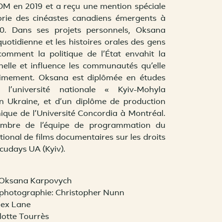
DM en 2019 et a reçu une mention spéciale
orie des cinéastes canadiens émergents à
0. Dans ses projets personnels, Oksana
quotidienne et les histoires orales des gens
comment la politique de l’État envahit la
elle et influence les communautés qu’elle
imement. Oksana est diplômée en études
e l’université nationale « Kyiv-Mohyla
n Ukraine, et d’un diplôme de production
que de l’Université Concordia à Montréal.
embre de l’équipe de programmation du
ational de films documentaires sur les droits
udays UA (Kyiv).
: Oksana Karpovych
a photographie: Christopher Nunn
lex Lane
otte Tourrès