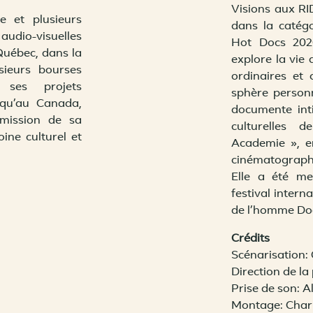
Visions aux RI
Non merci!
 et plusieurs
dans la catég
audio-visuelles
Hot Docs 202
Québec, dans la
explore la vie 
sieurs bourses
ordinaires et 
 ses projets
sphère personn
qu’au Canada,
documente int
mission de sa
culturelles d
ine culturel et
Academie », e
cinématographi
Elle a été m
festival intern
de l’homme Doc
Crédits
Scénarisation
Direction de l
Prise de son: A
Montage: Charl